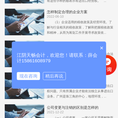
有这些字样的都表示有进出口经营权。 ...
怎样制定合理的企业方案
2022-06-10
（1）企业适用的税收政策及经营环境。了
解与行业相关的税收政策，了解和把握税收政策
和精神，从而为筹划工作开展寻求政策依...
公司吊销和注销有哪些区别
×
2022-01-05
公司注销：指企业完全消失，法人资格合法
江阴天畅会计，欢迎您！请联系：薛会
终止，员工遣散，银行的钱收回，债权债务结
计15861608979
束。 公司吊销：是指工商局强行终止企...
进出口权的条件是什么
现在咨询
稍后再说
2021-12-29
企业若享受出口退税政策，必须解决进出口
权问题。只有所属企业才能依法独立从事进出口
业务。广州是珠三角的中心，地理环境，...
公司变更与注销的区别是怎样的
2021-12-22
（一）公司变更 一家公司不需要解散而