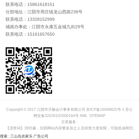
联系电话：15861618151
分部地址：江阴市周庄镇龙山西路238号
联系电话：13328152999
城南办事处：江阴市永康五金城九街29号
联系电话：15161657650
Copyright © 2017 江阴市天畅会计事务有限公司
苏ICP备16008825号-1
苏公
网安备32028102000164号
XML
SITEMAP
主营服务 :
】【违禁词】3到5遍，但因网站内容繁多加之人员排查力度有限，可能造成网页部分
搜索 :
三山岛农家乐
广告公司